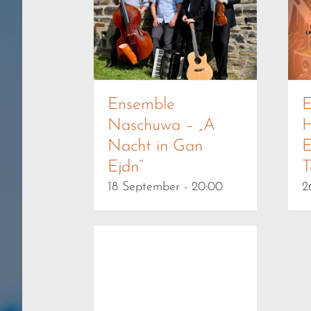
Ensemble
E
Naschuwa – „A
H
Nacht in Gan
E
Ejdn“
T
18 September - 20:00
2