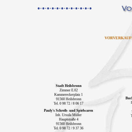
•·•·•·•·•·•·•·•·•·•·•·•
VORVERKAUF
Stadt Heilsbronn
Zimmer E.02
Kammereckerplatz 1
Buc
91560 Heilsbronn
Tel. 0 98 72 / 8 06 17
Pauly's Schreib- und Spielwaren
Inh. Ursula Müller
Hauptstraße 4
91560 Heilsbronn
Tel. 0 98 72 / 9 37 36