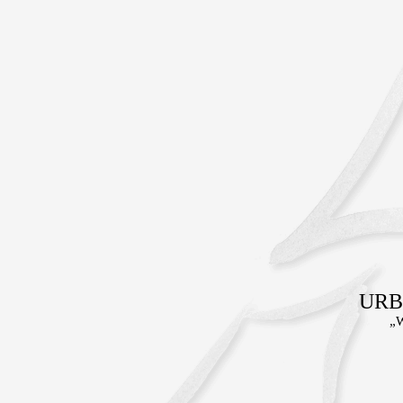
URB
„W