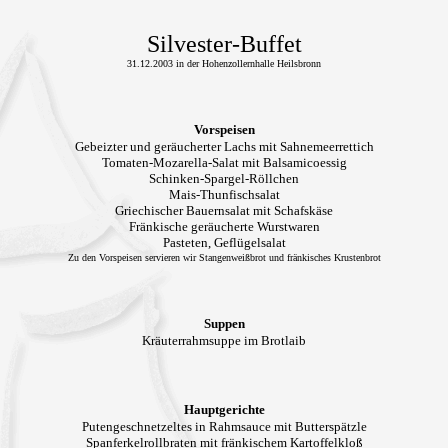
Silvester-Buffet
31.12.2003 in der Hohenzollernhalle Heilsbronn
Vorspeisen
Gebeizter und geräucherter Lachs mit Sahnemeerrettich
Tomaten-Mozarella-Salat mit Balsamicoessig
Schinken-Spargel-Röllchen
Mais-Thunfischsalat
Griechischer Bauernsalat mit Schafskäse
Fränkische geräucherte Wurstwaren
Pasteten, Geflügelsalat
Zu den Vorspeisen servieren wir Stangenweißbrot und fränkisches Krustenbrot
Suppen
Kräuterrahmsuppe im Brotlaib
Hauptgerichte
Putengeschnetzeltes in Rahmsauce mit Butterspätzle
Spanferkelrollbraten mit fränkischem Kartoffelkloß