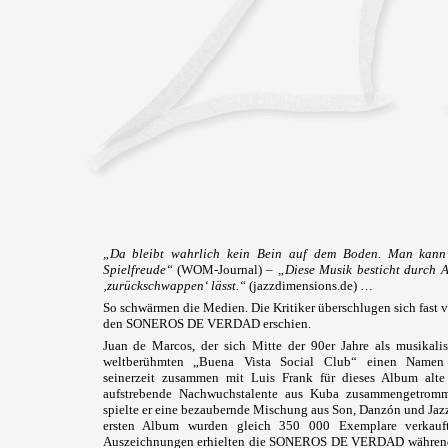
„Da bleibt wahrlich kein Bein auf dem Boden. Man kann d
Spielfreude“
(WOM-Journal) –
„Diese Musik besticht durch A
‚zurückschwappen‘ lässt.“
(jazzdimensions.de) …
So schwärmen die Medien. Die Kritiker überschlugen sich fast 
den SONEROS DE VERDAD erschien.
Juan de Marcos, der sich Mitte der 90er Jahre als musikalis
weltberühmten „Buena Vista Social Club“ einen Namen 
seinerzeit zusammen mit Luis Frank für dieses Album alte
aufstrebende Nachwuchstalente aus Kuba zusammengetromm
spielte er eine bezaubernde Mischung aus Son, Danzón und Jazz
ersten Album wurden gleich 350 000 Exemplare verkauft
Auszeichnungen erhielten die SONEROS DE VERDAD während e