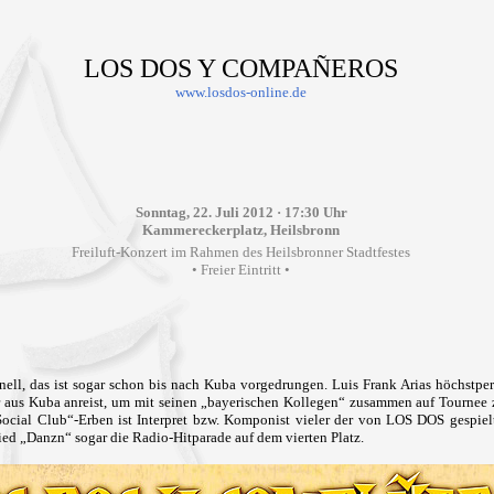
LOS DOS Y COMPAÑEROS
www.losdos-online.de
Sonntag, 22. Juli 2012 · 17:30 Uhr
Kammereckerplatz, Heilsbronn
Freiluft-Konzert im Rahmen des Heilsbronner Stadtfestes
• Freier Eintritt •
nell, das ist sogar schon bis nach Kuba vorgedrungen. Luis Frank Arias höchstper
r aus Kuba anreist, um mit seinen „bayerischen Kollegen“ zusammen auf Tournee 
Social Club“-Erben ist Interpret bzw. Komponist vieler der von LOS DOS gespiel
ed „Danzn“ sogar die Radio-Hitparade auf dem vierten Platz.