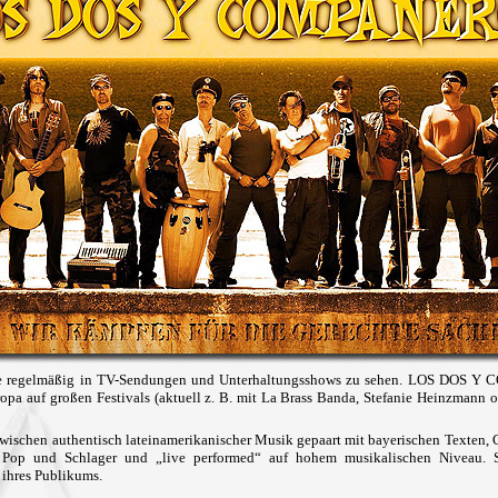
ppe regelmäßig in TV-Sendungen und Unterhaltungsshows zu sehen. LOS DOS Y
opa auf großen Festivals (aktuell z. B. mit La Brass Banda, Stefanie Heinzmann o
zwischen authentisch lateinamerikanischer Musik gepaart mit bayerischen Texten
s Pop und Schlager und „live performed“ auf hohem musikalischen Niveau.
hres Publikums.