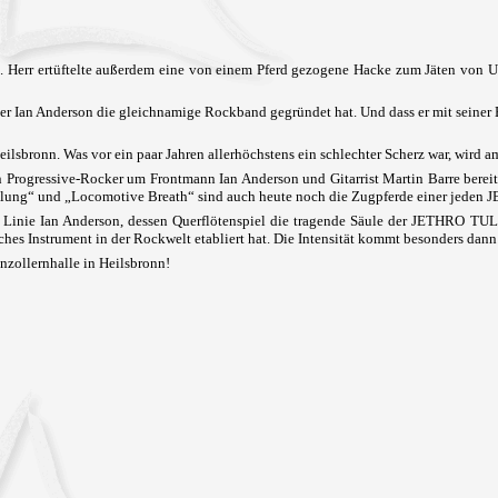
. Herr ertüftelte außerdem eine von einem Pferd gezogene Hacke zum Jäten von U
 Musiker Ian Anderson die gleichnamige Rockband gegründet hat. Und dass er mit sei
sbronn. Was vor ein paar Jahren allerhöchstens ein schlechter Scherz war, wird a
n Progressive-Rocker um Frontmann Ian Anderson und Gitarrist Martin Barre bereit
alung“ und „Locomotive Breath“ sind auch heute noch die Zugpferde einer jede
er Linie Ian Anderson, dessen Querflötenspiel die tragende Säule der JETHRO TULL
sches Instrument in der Rockwelt etabliert hat. Die Intensität kommt besonders da
nzollernhalle in Heilsbronn!