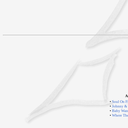
A
•
Soul On F
•
Johnny & 
•
Baby Want
•
Where The