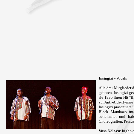
Insingizi
- Vocals
Alle drei Mitglieder
geboren. Insingizi g
sie 1995 ihren Hit "
zur Anti-Aids-Hymne
Insingizi präsentiert
Black Mambazo inter
beheimatet und ha
Choreografien, Percu
Vusa Ndlovu
: high v