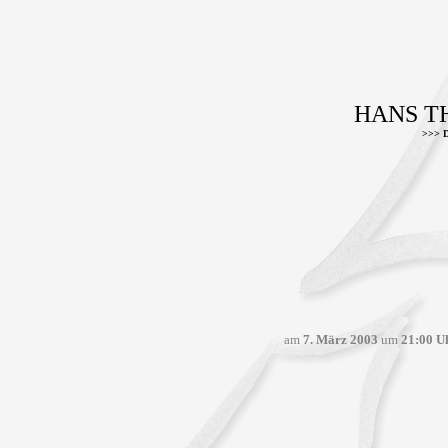
HANS T
>>> D
am
7. März 2003
um
21:00 U