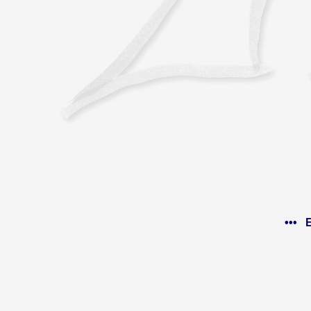
••• E