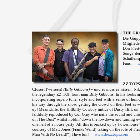
THE GR
Die Grup
Mitgliede
Don Prest
Songs de
Schaffens
Fans.
w
ZZ TOPS
Closest I’ve seen!
(Billy Gibbons)
– und er muss es wissen. Nik
the legendary ZZ TOP front man Billy Gibbons. In his looks a
incorporating superb tone, style and feel with a sense of hum
his way through the show, getting the crowd on their feet as wel
up! Meanwhile, the Hillbilly Cowboy antics of Dusty Hill, on 
faithfully reproduced by Col Gray who nails the sound and uni
of „The Dust“ whilst holdin’ down the lowdown and turning ev
one hell of a house party! All this is backed up by Powerhou
courtesy of Matt Jones (Franks Weird) taking on the role of Fr
Man With No Beard!“). Have fun!
www.thezztops.com