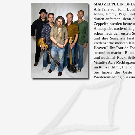
MAD ZEPPELIN
, BRD
Alle Fans von John Bon
Jones, Jimmy Page und
dürfen aufatmen, denn d
Zeppelin, werden heute u
Atmosphäre nachvollzoge
schon nach den ersten So
und ihre Songliste läss
kredenzt die meisten Kla
Heaven“. Ihr Tour-de-For
besonders macht –Blues
und nochmal Rock. Selb
Vistalite Acryl-Schlagze
im Konzertfilm „The So
Sie haben die Gäste d
Wiedereinladung nur eine 