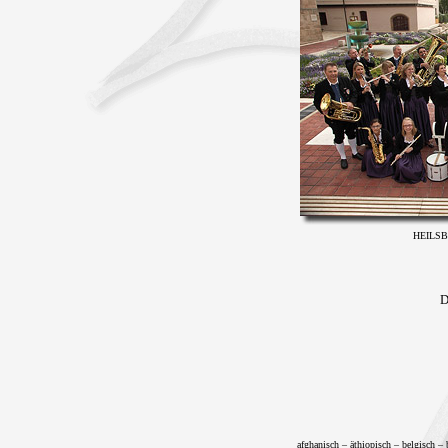
HEILS
D
afghanisch – äthiopisch – belgisch – b