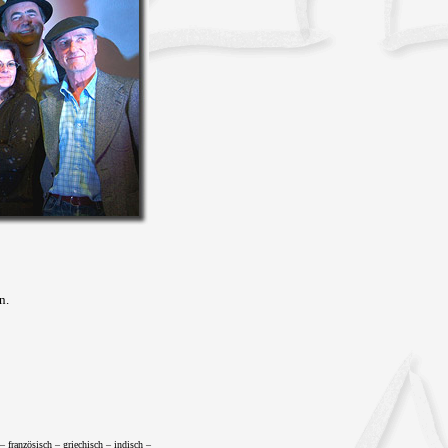
n.
 – französisch – griechisch – indisch –