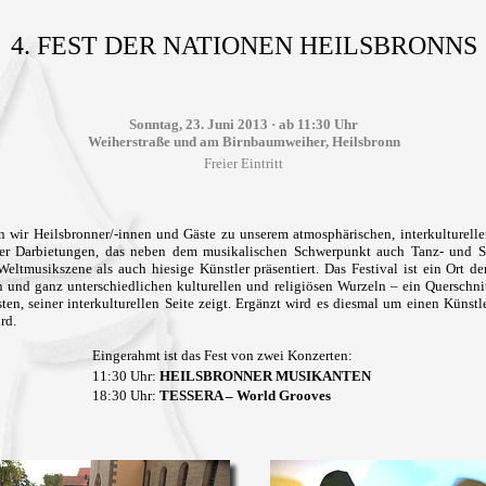
4. FEST DER NATIONEN HEILSBRONNS
Sonntag, 23. Juni 2013 · ab 11:30 Uhr
Weiherstraße und am Birnbaumweiher, Heilsbronn
Freier Eintritt
n wir Heilsbronner/-innen und Gäste zu unserem atmosphärischen, interkulturellen
der Darbietungen, das neben dem musikalischen Schwerpunkt auch Tanz- und 
eltmusikszene als auch hiesige Künstler präsentiert. Das Festival ist ein Ort d
n und ganz unterschiedlichen kulturellen und religiösen Wurzeln – ein Querschni
ten, seiner interkulturellen Seite zeigt. Ergänzt wird es diesmal um einen Künst
rd.
Eingerahmt ist das Fest von zwei Konzerten:
11:30 Uhr:
HEILSBRONNER MUSIKANTEN
18:30 Uhr:
TESSERA – World Grooves