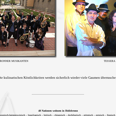
BRONNER MUSIKANTEN
TESSERA
ie kulinarischen Köstlichkeiten werden sicherlich wieder viele Gaumen überrasche
48 Nationen wohnen in Heilsbronn
osnisch-herzegowinisch – brasilianisch – britisch – chinesisch – dschibutisch – eritreisch – estnisch – finnisch