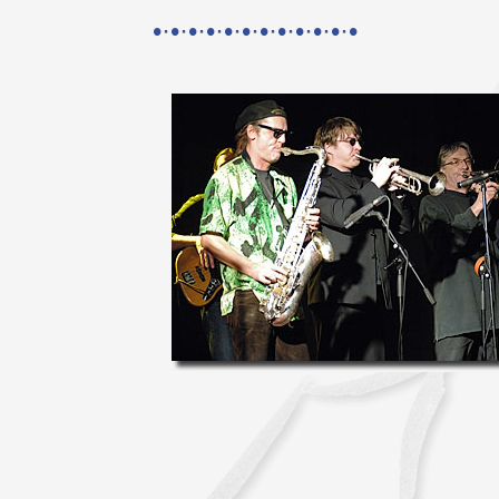
•·•·•·•·•·•·•·•·•·•·•·•