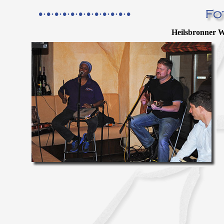
•·•·•·•·•·•·•·•·•·•·•·•
Heilsbronner Wi