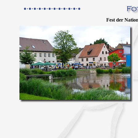
•·•·•·•·•·•·•·•·•·•·•·•
Fest der Natio