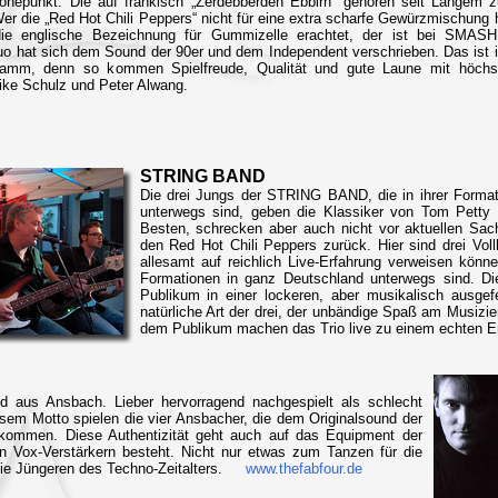
 Höhepunkt. Die auf fränkisch „Zerdebberden Ebbirn“ gehören seit Langem 
 die „Red Hot Chili Peppers“ nicht für eine extra scharfe Gewürzmischung h
 die englische Bezeichnung für Gummizelle erachtet, der ist bei SMAS
 hat sich dem Sound der 90er und dem Independent verschrieben. Das ist i
ramm, denn so kommen Spielfreude, Qualität und gute Laune mit höchs
e Schulz und Peter Alwang.
STRING BAND
Die drei Jungs der STRING BAND, die in ihrer Format
unterwegs sind, geben die Klassiker von Tom Petty 
Besten, schrecken aber auch nicht vor aktuellen Sac
den Red Hot Chili Peppers zurück. Hier sind drei Vol
allesamt auf reichlich Live-Erfahrung verweisen könne
Formationen in ganz Deutschland unterwegs sind. Die
Publikum in einer lockeren, aber musikalisch ausgef
natürliche Art der drei, der unbändige Spaß am Musizi
dem Publikum machen das Trio live zu einem echten Er
nd aus Ansbach. Lieber hervorragend nachgespielt als schlecht
diesem Motto spielen die vier Ansbacher, die dem Originalsound der
 kommen. Diese Authentizität geht auch auf das Equipment der
n Vox-Verstärkern besteht. Nicht nur etwas zum Tanzen für die
 die Jüngeren des Techno-Zeitalters.
www.thefabfour.de