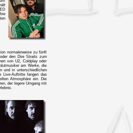
zum
ält
HED
hre
ten
ion normalerweise zu fünft
oder den Dire Straits zum
hen von U2, Coldplay oder
lblutmusiker am Werke, die
n und in unterschiedlichen
 Live-Auftritte fangen das
eilten Atmosphäre ein. Die
eren, der legere Umgang mit
lebnis.