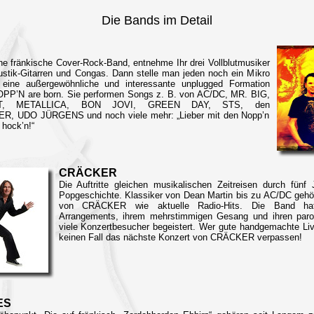
Die Bands im Detail
he fränkische Cover-Rock-Band, entnehme Ihr drei Vollblutmusiker
ustik-Gitarren und Congas. Dann stelle man jeden noch ein Mikro
 eine außergewöhnliche und interessante unplugged Formation
PP’N are born. Sie performen Songs z. B. von AC/DC, MR. BIG,
AT, METALLICA, BON JOVI, GREEN DAY, STS, den
 UDO JÜRGENS und noch viele mehr: „Lieber mit den Nopp’n
hock’n!“
CRÄCKER
Die Auftritte gleichen musikalischen Zeitreisen durch fün
Popgeschichte. Klassiker von Dean Martin bis zu AC/DC geh
von CRÄCKER wie aktuelle Radio-Hits. Die Band hat 
Arrangements, ihrem mehrstimmigen Gesang und ihren paro
viele Konzertbesucher begeistert. Wer gute handgemachte Live
keinen Fall das nächste Konzert von CRÄCKER verpassen!
ES