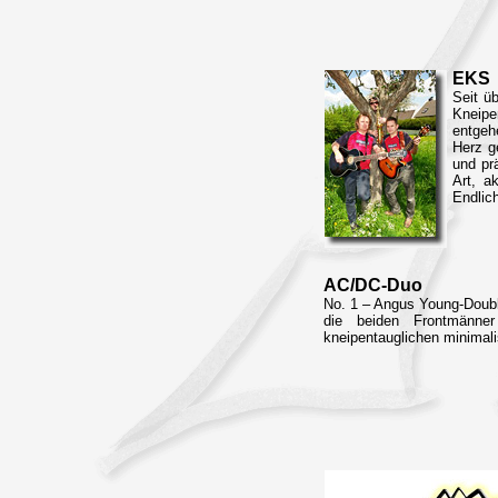
EKS
Seit ü
Kneipe
entgeh
Herz g
und prä
Art, a
Endlic
AC/DC-Duo
No. 1 – Angus Young-Doubl
die beiden Frontmänne
kneipentauglichen minimalis