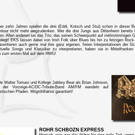
ber zehn Jahren spielen die drei (Eddi, Kotsch und Stui) schon in dieser 
ntour nicht mehr wegzudenken. Wer die drei Jungs aus Dittenheim bereits k
en. Allen anderen sei das Trio, das seinen Schwerpunkt auf mehrstimmigen 
elegt! EKS lassen dabei von Irish Folk über Blues bis hin zu fetzigen R
sentieren auch gerne mal ihre ganz eigenen, freien Interpretationen der Stüc
ktuelle Songs und Klassiker zu interpretieren, haben sie in Mittelfranken 
h zum ersten Mal auf dem HWG!
e Walter Tomasi und Kollege Jabbsy Bear als Brian Johnson,
r der Vorzeige-AC/DC-Tribute-Band AM/FM wandeln auf
tischen Pfaden. Mitgröhlfaktor garantiert!
ROHR SCHBOZN EXPRESS
Mensch, was war das früher für eine geile Zeit, wenn