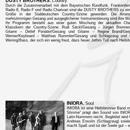
DUSTY BROTHERS
,
Country
Durch die Zusammenarbeit mit dem Bayerischen Rundfunk, Frankenfer
Radio 8, Radio F und Radio Charivari sind die DUSTY BROTHERS zu ein
Größe in der Süddeutschen Country-Szene geworden. Die Arran
mehrstimmigen Gesang und ausgeglichener Instrumentierung sind ihre M
Ihr Programm besteht aus einer guten Mischung der aktuellen Ch
Klassikern der Country-Szene: Rudi Säckl/Gesang – Jürgen Brenne
Gitarre – Detlef Ponater/Gesang und Gitarre – Regine Brand/Gei
Werner/Keyboard – Matthias Rummler/Gesang und Schlagzeug und u
Wening/Bass, der sich ein wenig freut, dass heuer Jethro Tull nach Heil
INIORA
,
Soul
INIORA ist eine Heilsbronner Band 
Stimme“ prägt den Sound von INIORA
Latin-Nummern reicht. Begleitet wird
Andreas Ensslin (Schlagzeug) sowie
macht Spaß und tut der Seele gut – e